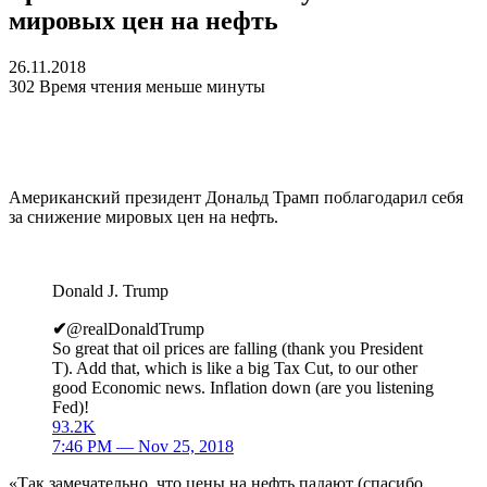
мировых цен на нефть
26.11.2018
302
Время чтения меньше минуты
Американский президент Дональд Трамп поблагодарил себя
за снижение мировых цен на нефть.
Donald J. Trump
✔
@realDonaldTrump
So great that oil prices are falling (thank you President
T). Add that, which is like a big Tax Cut, to our other
good Economic news. Inflation down (are you listening
Fed)!
93.2K
7:46 PM — Nov 25, 2018
«Так замечательно, что цены на нефть падают (спасибо