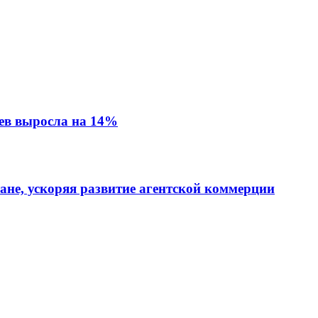
ев выросла на 14%
тане, ускоряя развитие агентской коммерции