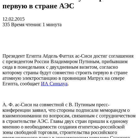
первую в стране АЭС
12.02.2015
335
Время чтения: 1 минута
Президент Египта Абдель Фаттах ас-Сиси достиг соглашения
с президентом России Владимиром Путиным, прибывшим
сюда в понедельник с двухдневным визитом, согласно
которому страны будут совместно строить первую в стране
атомную электростанцию в провинции Матрух на севере
Египта, сообщает
ИА Синьхуа
.
А. Ф. ас-Сиси на совместной с В. Путиным пресс-
конференции заявил, что стороны подписали меморандум о
взаимопонимании по вопросам, связанным с сотрудничеством
в строительстве АЭС. Главы двух стран пришли к единому
мнению о необходимости создания египетско-российской
зоны свободной торговли, строительства российского
промышленного парка в экономическом коридоре Суэцкого