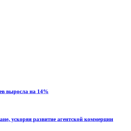
ев выросла на 14%
тане, ускоряя развитие агентской коммерции