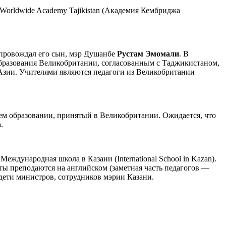
Worldwide Academy Tajikistan (Академия Кембриджа
опровождал его сын, мэр Душанбе
Рустам Эмомали
. В
 образования Великобритании, согласованным с Таджикистаном,
 Азии. Учителями являются педагоги из Великобритании
нем образовании, принятый в Великобритании. Ожидается, что
.
еждународная школа в Казани (International School in Kazan).
ты преподаются на английском (заметная часть педагогов —
 дети министров, сотрудников мэрии Казани.