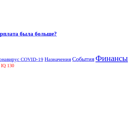
зарплата была больше?
Финансы
События
Назначения
онавирус COVID-19
 IQ 130