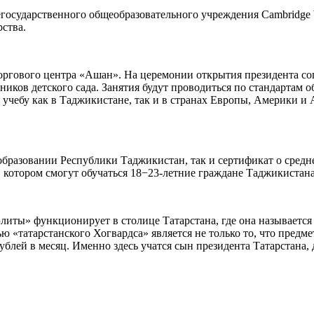
егосударственного общеобразовательного учреждения Cambridge 
рства.
оргового центра «Ашан». На церемонии открытия президента с
ников детского сада. Занятия будут проводиться по стандартам
 учебу как в Таджикистане, так и в странах Европы, Америки и
 образовании Республики Таджикистан, так и сертификат о сред
в котором смогут обучаться 18−23-летние граждане Таджикистана
литы» функционирует в столице Татарстана, где она называется М
«татарстанского Хогвардса» является не только то, что предме
рублей в месяц. Именно здесь учатся сын президента Татарстана,