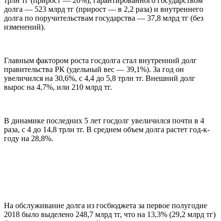
трлн тг (прирост — 20%), гарантированного государством
долга — 523 млрд тг (прирост — в 2,2 раза) и внутреннего
долга по поручительствам государства — 37,8 млрд тг (без
изменений).
Главным фактором роста госдолга стал внутренний долг
правительства РК (удельный вес — 39,1%). За год он
увеличился на 30,6%, с 4,4 до 5,8 трлн тг. Внешний долг
вырос на 4,7%, или 210 млрд тг.
В динамике последних 5 лет госдолг увеличился почти в 4
раза, с 4 до 14,8 трлн тг. В среднем объем долга растет год-к-
году на 28,8%.
На обслуживание долга из госбюджета за первое полугодие
2018 было выделено 248,7 млрд тг, что на 13,3% (29,2 млрд тг)