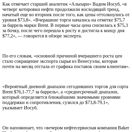
Как отмечает старший аналитик «Альпари» Вадим Иосуб, «в
четверг котировки нефти продолжили восходящий тренд,
начатый еще во вторник после того, как цены оттолкнулись от
уровня $73,8». «Вчерашние торги начались на отметке $75,7
за баррель марки Brent. В первые часы цена снизилась к $75,3
за бочку, после чего перешла к росту и достигла к концу дня
$77,2», — говорится в обзоре эксперта.
По его словам, «основной причиной вчерашнего роста цен
стало сокращение экспорта сырья из Венесуэлы, которая
почти на месяц отстала от графика поставок своим клиентам».
«Вероятный дневной диапазон сегодняшних торгов для сорта
Brent $76,1-77,7 за баррель», а «среднесрочный диапазон,
который определяется ближайшими значимыми уровнями
поддержки и сопротивления, сузился до $73,8-79,1»,
указывает Иосуб.
Он напоминает, что «вечером нефтесервисная компания Baker