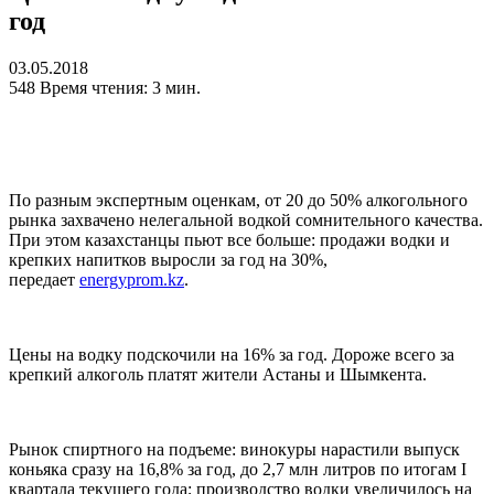
год
03.05.2018
548
Время чтения: 3 мин.
По разным экспертным оценкам, от 20 до 50% алкогольного
рынка захвачено нелегальной водкой сомнительного качества.
При этом казахстанцы пьют все больше: продажи водки и
крепких напитков выросли за год на 30%,
передает
energyprom.kz
.
Цены на водку подскочили на 16% за год. Дороже всего за
крепкий алкоголь платят жители Астаны и Шымкента.
Рынок спиртного на подъеме: винокуры нарастили выпуск
коньяка сразу на 16,8% за год, до 2,7 млн литров по итогам I
квартала текущего года; производство водки увеличилось на