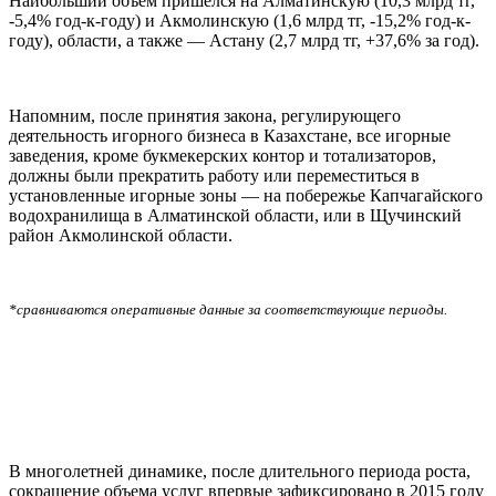
Наибольший объем пришелся на Алматинскую (10,3 млрд тг,
-5,4% год-к-году) и Акмолинскую (1,6 млрд тг, -15,2% год-к-
году), области, а также — Астану (2,7 млрд тг, +37,6% за год).
Напомним, после принятия закона, регулирующего
деятельность игорного бизнеса в Казахстане, все игорные
заведения, кроме букмекерских контор и тотализаторов,
должны были прекратить работу или переместиться в
установленные игорные зоны — на побережье Капчагайского
водохранилища в Алматинской области, или в Щучинский
район Акмолинской области.
*сравниваются оперативные данные за соответствующие периоды.
В многолетней динамике, после длительного периода роста,
сокращение объема услуг впервые зафиксировано в 2015 году