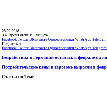
28.02.2018
332
Время чтения: 1 минута
Facebook
Twitter
ВКонтакте
Одноклассники
WhatsApp
Telegram
Поделиться
Facebook
Twitter
ВКонтакте
Одноклассники
WhatsApp
Telegram
Безработица в Германии осталась в феврале на я
Потребительские цены в еврозоне выросли в февр
Статьи по Теме