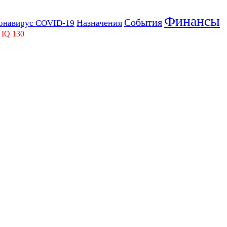
Финансы
События
Назначения
онавирус COVID-19
 IQ 130