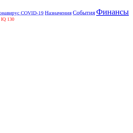
Финансы
События
Назначения
онавирус COVID-19
 IQ 130