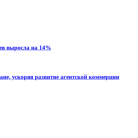
ев выросла на 14%
тане, ускоряя развитие агентской коммерции