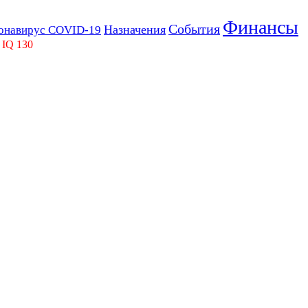
Финансы
События
Назначения
онавирус COVID-19
 IQ 130