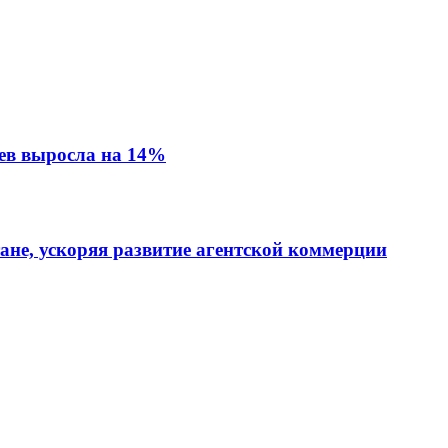
ев выросла на 14%
тане, ускоряя развитие агентской коммерции