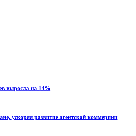
ев выросла на 14%
тане, ускоряя развитие агентской коммерции