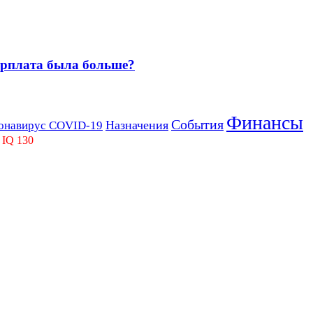
зарплата была больше?
Финансы
События
Назначения
онавирус COVID-19
 IQ 130