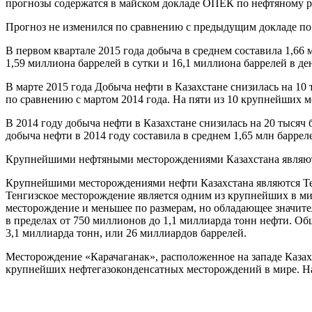
прогнозы содержатся в майском докладе ОПЕК по нефтяному 
Прогноз не изменился по сравнению с предыдущим докладе по
В первом квартале 2015 года добыча в среднем составила 1,66 
1,59 миллиона баррелей в сутки и 16,1 миллиона баррелей в ден
В марте 2015 года Добыча нефти в Казахстане снизилась на 10
по сравнению с мартом 2014 года. На пяти из 10 крупнейших м
В 2014 году добыча нефти в Казахстане снизилась на 20 тысяч
добыча нефти в 2014 году составила в среднем 1,65 млн барреле
Крупнейшими нефтяными месторождениями Казахстана являютс
Крупнейшими месторождениями нефти Казахстана являются Тен
Тенгизское месторождение является одним из крупнейших в м
месторождение и меньшее по размерам, но обладающее значит
в пределах от 750 миллионов до 1,1 миллиарда тонн нефти. О
3,1 миллиарда тонн, или 26 миллиардов баррелей.
Месторождение «Карачаганак», расположенное на западе Казахст
крупнейших нефтегазоконденсатных месторождений в мире. На «