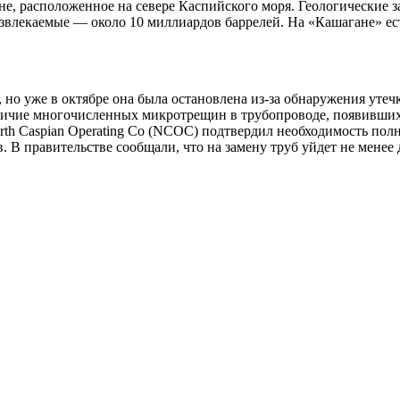
е, расположенное на севере Каспийского моря. Геологические 
извлекаемые — около 10 миллиардов баррелей. На «Кашагане» ес
 но уже в октябре она была остановлена из-за обнаружения утеч
личие многочисленных микротрещин в трубопроводе, появившихся
th Caspian Operating Co (NCOC) подтвердил необходимость пол
 В правительстве сообщали, что на замену труб уйдет не менее д