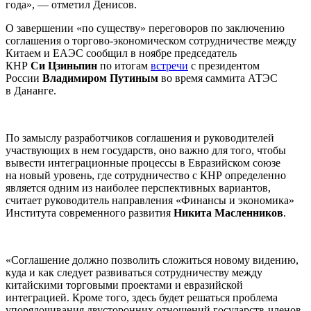
года», — отметил Денисов.
О завершении «по существу» переговоров по заключению
соглашения о торгово-экономическом сотрудничестве между
Китаем и ЕАЭС сообщил в ноябре председатель
КНР
Си Цзиньпин
по итогам
встречи
с президентом
России
Владимиром Путиным
во время саммита АТЭС
в Дананге.
По замыслу разработчиков соглашения и руководителей
участвующих в нем государств, оно важно для того, чтобы
вывести интеграционные процессы в Евразийском союзе
на новый уровень, где сотрудничество с КНР определенно
является одним из наиболее перспективных вариантов,
считает руководитель направления «Финансы и экономика»
Института современного развития
Никита Масленников
.
«Соглашение должно позволить сложиться новому видению,
куда и как следует развиваться сотрудничеству между
китайскими торговыми проектами и евразийской
интеграцией. Кроме того, здесь будет решаться проблема
упорядочивания двусторонних отношений государств-членов