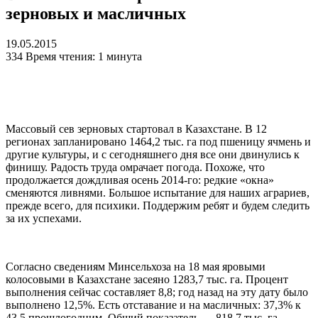
зерновых и масличных
19.05.2015
334
Время чтения: 1 минута
Массовый сев зерновых стартовал в Казахстане. В 12
регионах запланировано 1464,2 тыс. га под пшеницу ячмень и
другие культуры, и с сегодняшнего дня все они двинулись к
финишу. Радость труда омрачает погода. Похоже, что
продолжается дождливая осень 2014-го: редкие «окна»
сменяются ливнями. Большое испытание для наших аграриев,
прежде всего, для психики. Поддержим ребят и будем следить
за их успехами.
Согласно сведениям Минсельхоза на 18 мая яровыми
колосовыми в Казахстане засеяно 1283,7 тыс. га. Процент
выполнения сейчас составляет 8,8; год назад на эту дату было
выполнено 12,5%. Есть отставание и на масличных: 37,3% к
43,5 прошлогодним. Общий показатель — 818,7 тыс. га.