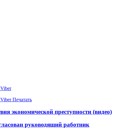
Viber
Viber
Печатать
твия экономической преступности (видео)
гласован руководящий работник