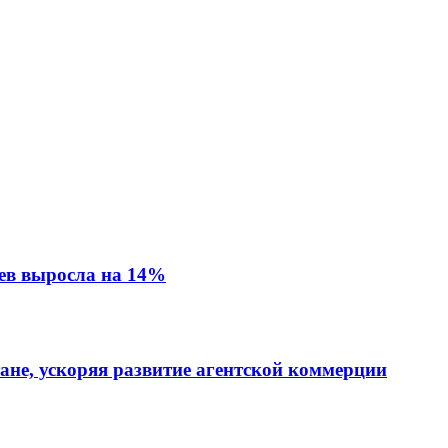
ев выросла на 14%
тане, ускоряя развитие агентской коммерции