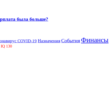
зарплата была больше?
Финансы
События
Назначения
онавирус COVID-19
 IQ 130