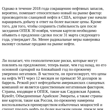
Однако в течение 2018 года сокращению нефтяных запасов,
вероятно, помешает относительно новый на рынке фактор:
производители сланцевой нефти в США, которые уже начали
наращивать добычу в ответ на более высокие цены. Кроме
того, для того, чтобы сохранить стабильность цен после
заседания ОПЕК 30 ноября, членам картеля необходимо
объявить о продлении сделки после 31 марта следующего
года, утверждает Ли. Менее радикальные меры наверняка
вызовут сильные продажи на рынке нефти.
Ли полагает, что геополитические риски, которые могут
повлиять на предложение, теперь выше, чем год назад, но его
основной сценарий на ближайший год по-прежнему
умеренно негативен. В частности, он прогнозирует, что цены
на нефть WTI через 12 месяцев не превысят 50 долларов за
баррель. Резкий рост нефтедобычи американских сланцевых
компаний не является единственным негативным фактором.
Страны, входящие в ОПЕК, такие как Саудовская Аравия,
Кувейт, Объединенные Арабские Эмираты, а также страны
вне картеля, такие как Россия, по-прежнему намерены
воспользоваться преимуществом избыточных мощностей и
спешат продать нефть по более высоким ценам, прежде чем