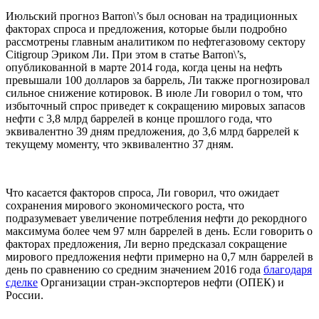
Июльский прогноз Barron\’s был основан на традиционных
факторах спроса и предложения, которые были подробно
рассмотрены главным аналитиком по нефтегазовому сектору
Citigroup Эриком Ли. При этом в статье Barron\’s,
опубликованной в марте 2014 года, когда цены на нефть
превышали 100 долларов за баррель, Ли также прогнозировал
сильное снижение котировок. В июле Ли говорил о том, что
избыточный спрос приведет к сокращению мировых запасов
нефти с 3,8 млрд баррелей в конце прошлого года, что
эквивалентно 39 дням предложения, до 3,6 млрд баррелей к
текущему моменту, что эквивалентно 37 дням.
Что касается факторов спроса, Ли говорил, что ожидает
сохранения мирового экономического роста, что
подразумевает увеличение потребления нефти до рекордного
максимума более чем 97 млн баррелей в день. Если говорить о
факторах предложения, Ли верно предсказал сокращение
мирового предложения нефти примерно на 0,7 млн баррелей в
день по сравнению со средним значением 2016 года
благодаря
сделке
Организации стран-экспортеров нефти (ОПЕК) и
России.