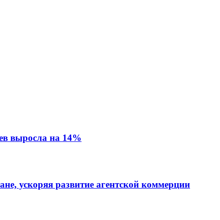
ев выросла на 14%
тане, ускоряя развитие агентской коммерции