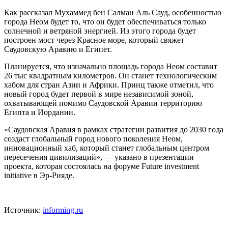
Как рассказал Мухаммед бен Салман Аль Сауд, особенностью
города Неом будет то, что он будет обеспечиваться только
солнечной и ветряной энергией. Из этого города будет
построен мост через Красное море, который свяжет
Саудовскую Аравию и Египет.
Планируется, что изначально площадь города Неом составит
26 тыс квадратным километров. Он станет технологическим
хабом для стран Азии и Африки. Принц также отметил, что
новый город будет первой в мире независимой зоной,
охватывающей помимо Саудовской Аравии территорию
Египта и Иордании.
«Саудовская Аравия в рамках стратегии развития до 2030 года
создаст глобальный город нового поколения Неом,
инновационный хаб, который станет глобальным центром
пересечения цивилизаций», — указано в презентации
проекта, которая состоялась на форуме Future investment
initiativе в Эр-Рияде.
Источник:
informing.ru