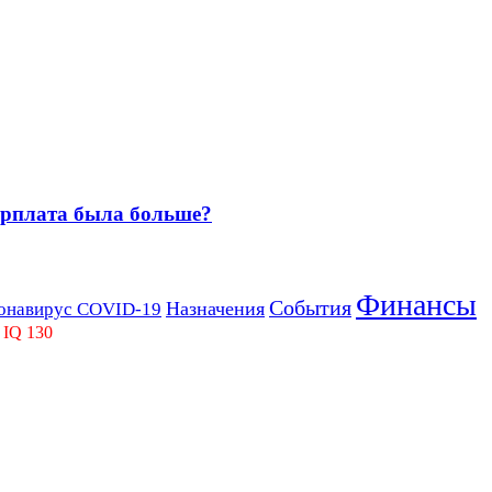
зарплата была больше?
Финансы
События
Назначения
онавирус COVID-19
 IQ 130