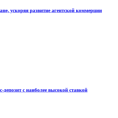
тане, ускоряя развитие агентской коммерции
-депозит с наиболее высокой ставкой