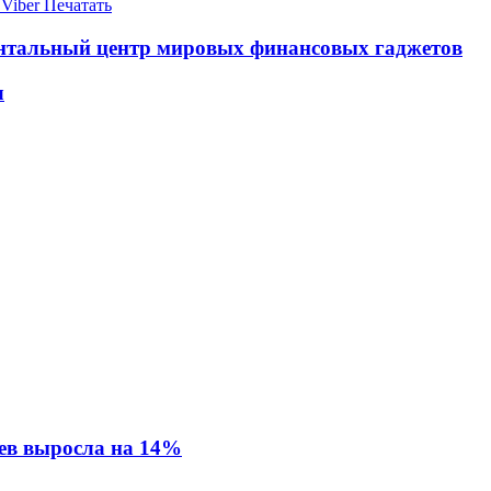
Viber
Печатать
нентальный центр мировых финансовых гаджетов
л
ев выросла на 14%