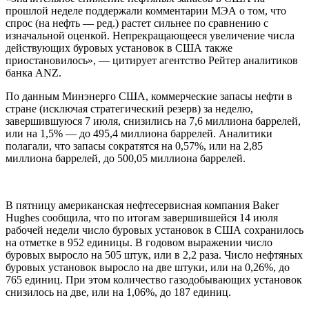
прошлой неделе поддержали комментарии МЭА о том, что
спрос (на нефть — ред.) растет сильнее по сравнению с
изначальной оценкой. Непрекращающееся увеличение числа
действующих буровых установок в США также
приостановилось», — цитирует агентство Рейтер аналитиков
банка ANZ.
По данным Минэнерго США, коммерческие запасы нефти в
стране (исключая стратегический резерв) за неделю,
завершившуюся 7 июля, снизились на 7,6 миллиона баррелей,
или на 1,5% — до 495,4 миллиона баррелей. Аналитики
полагали, что запасы сократятся на 0,57%, или на 2,85
миллиона баррелей, до 500,05 миллиона баррелей.
В пятницу американская нефтесервисная компания Baker
Hughes сообщила, что по итогам завершившейся 14 июля
рабочей недели число буровых установок в США сохранилось
на отметке в 952 единицы. В годовом выражении число
буровых выросло на 505 штук, или в 2,2 раза. Число нефтяных
буровых установок выросло на две штуки, или на 0,26%, до
765 единиц. При этом количество газодобывающих установок
снизилось на две, или на 1,06%, до 187 единиц.