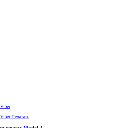
Viber
Viber
Печатать
 выходом Model 3‍