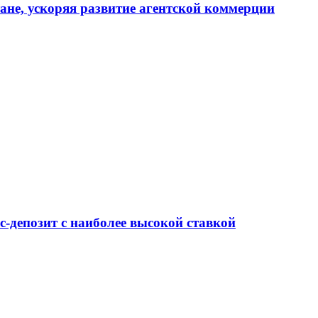
тане, ускоряя развитие агентской коммерции
-депозит с наиболее высокой ставкой