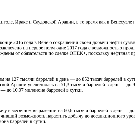
голе, Ираке и Саудовской Аравии, в то время как в Венесуэле 
онце 2016 года в Вене о сокращении своей добычи нефти суммар
заключено на первое полугодие 2017 года с возможностью продле
ождены от обязательств по сделке ОПЕК+, поскольку нефтяная п
 на 127 тысячи баррелей в день — до 852 тысяч баррелей в сутк
ской Аравии увеличилась на 51,3 тысячи баррелей в день — до 
 — до 10,07 миллиона баррелей в сутки.
чу в месячном выражении на 60,6 тысячи баррелей в день — до 
лучивший возможность нарастить добычу до досанкционного уров
иона баррелей в сутки.