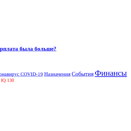
зарплата была больше?
Финансы
События
Назначения
онавирус COVID-19
 IQ 130