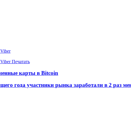
Viber
Viber
Печатать
енные карты в Bitcoin
щего года участники рынка заработали в 2 раз мен