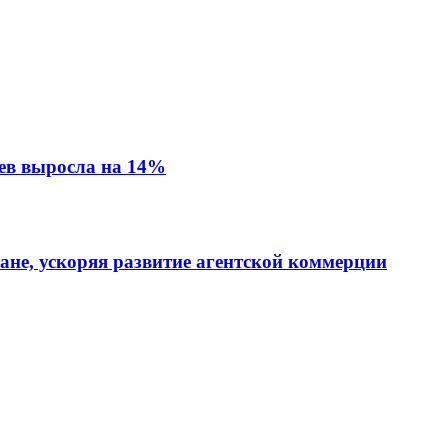
ев выросла на 14%
тане, ускоряя развитие агентской коммерции