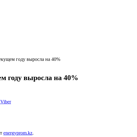
текущем году выросла на 40%
ем году выросла на 40%
Viber
ет
energyprom.kz
.