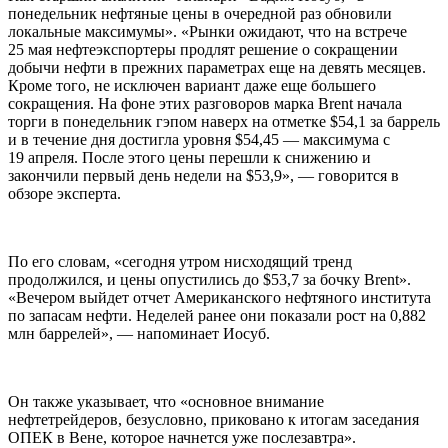
понедельник нефтяные цены в очередной раз обновили
локальные максимумы». «Рынки ожидают, что на встрече
25 мая нефтеэкспортеры продлят решение о сокращении
добычи нефти в прежних параметрах еще на девять месяцев.
Кроме того, не исключен вариант даже еще большего
сокращения. На фоне этих разговоров марка Brent начала
торги в понедельник гэпом наверх на отметке $54,1 за баррель
и в течение дня достигла уровня $54,45 — максимума с
19 апреля. После этого цены перешли к снижению и
закончили первый день недели на $53,9», — говорится в
обзоре эксперта.
По его словам, «сегодня утром нисходящий тренд
продолжился, и цены опустились до $53,7 за бочку Brent».
«Вечером выйдет отчет Американского нефтяного института
по запасам нефти. Неделей ранее они показали рост на 0,882
млн баррелей», — напоминает Иосуб.
Он также указывает, что «основное внимание
нефтетрейдеров, безусловно, приковано к итогам заседания
ОПЕК в Вене, которое начнется уже послезавтра».