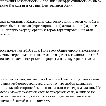
еспечения безопасности и повышения эффективности бизнес-
акже Казахстан и страны Центральной Азии.
дая компания в Казахстане ежегодно сталкивается хотя бы с
та была целевая (таргетированная) атака на них (заранее
 В первую очередь организаторов таргетированных атак
риятия.
рой половине 2016 года. При этом общее число атакованных
компьютеров, так или иначе относящихся к технологической
рования на компьютерные инциденты на индустриальных и
й безопасности», — отметил Евгений Питолин, управляющий
рации киберпространства стало то, что любая компания,
воположной стороне Земного шара или в соседнем здании. Не
ра), может оказаться частью хакерской сети, а ничего не
в направляются уже не только на отдельные банки или
инувшей зимой в зоне gov.kz».