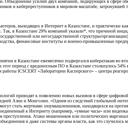
ии. Объединение усилий двух компаний, лидирующих в сфере об
ников и киберпреступников в мировом масштабе, затронувшей т
ьютеров, выходящих в Интернет в Казахстане, и практически каж
ак, в Казахстане 29% компаний указали*, что причиной инциден
сударственной или негосударственной структуры/организации).
зводства, финансовые институты и военно-промышленные предп
ятии в Казахстане ежемесячно подвергался кибератакам во вто
а этот период с вредоносным ПО в Казахстане столкнулось 54% 
ам работы ICSCERT «Лаборатории Касперского» – центра реаги
нологий приводят к появлению новых вызовов в сфере цифрово
редней Азии и Монголии. «Одним из следствий глобальной интег
 могут стать жертвами злоумышленников, находящихся на проти
оединенный к Интернету (например, «умные часы» или видеокаме
м преступления. Атаки мошенников или политических маргинало
бъединения и даже системы органы власти, как это случилось м