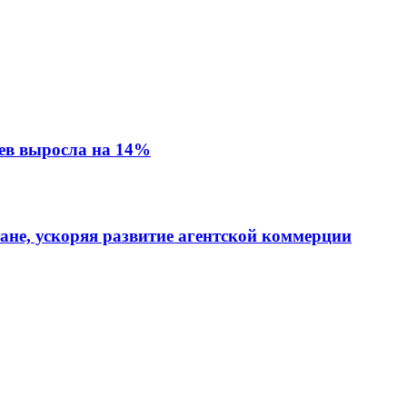
ев выросла на 14%
тане, ускоряя развитие агентской коммерции