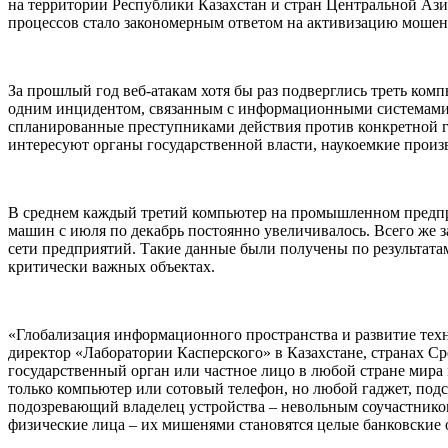
на территории Республики Казахстан и стран Центральной Аз
процессов стало закономерным ответом на активизацию мошен
За прошлый год веб-атакам хотя бы раз подверглись треть комп
одним инцидентом, связанным с информационными системами. Т
спланированные преступниками действия против конкретной го
интересуют органы государственной власти, наукоемкие прои
В среднем каждый третий компьютер на промышленном предпри
машин с июля по декабрь постоянно увеличивалось. Всего же з
сети предприятий. Такие данные были получены по результат
критически важных объектах.
«Глобализация информационного пространства и развитие тех
директор «Лаборатории Касперского» в Казахстане, странах С
государственный орган или частное лицо в любой стране мира
только компьютер или сотовый телефон, но любой гаджет, подс
подозревающий владелец устройства – невольным соучастнико
физические лица – их мишенями становятся целые банковские о