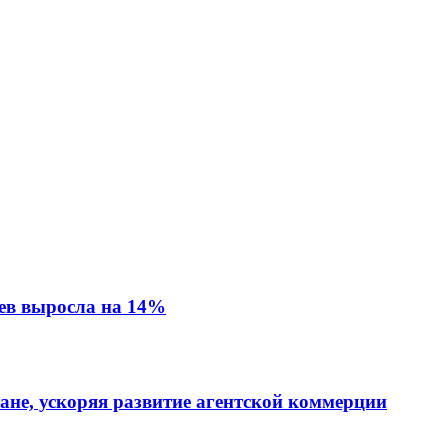
ев выросла на 14%
тане, ускоряя развитие агентской коммерции