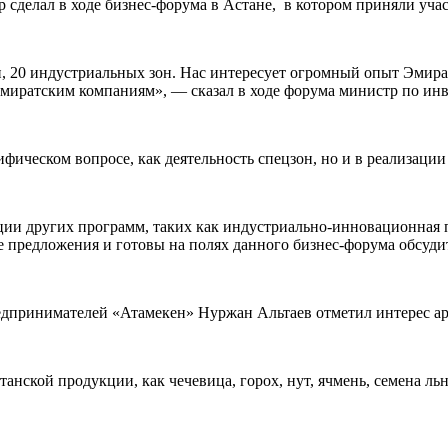
р сделал в ходе бизнес-форума в Астане, в котором приняли уч
, 20 индустриальных зон. Нас интересует огромный опыт Эмира
 эмиратским компаниям», — сказал в ходе форума министр по и
фическом вопросе, как деятельность спецзон, но и в реализаци
ции других программ, таких как индустриально-инновационная п
предложения и готовы на полях данного бизнес-форума обсудит
дпринимателей «Атамекен» Нуржан Альтаев отметил интерес ара
нской продукции, как чечевица, горох, нут, ячмень, семена ль