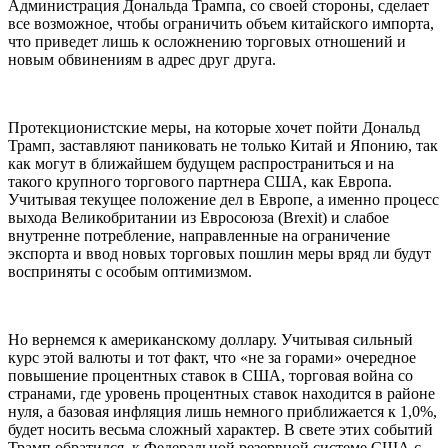
Администрация Дональда Трампа, со своей стороны, сделает
все возможное, чтобы ограничить объем китайского импорта,
что приведет лишь к осложнению торговых отношений и
новым обвинениям в адрес друг друга.
Протекционистские меры, на которые хочет пойти Дональд
Трамп, заставляют паниковать не только Китай и Японию, так
как могут в ближайшем будущем распространиться и на
такого крупного торгового партнера США, как Европа.
Учитывая текущее положение дел в Европе, а именно процесс
выхода Великобритании из Евросоюза (Brexit) и слабое
внутренне потребление, направленные на ограничение
экспорта и ввод новых торговых пошлин меры вряд ли будут
восприняты с особым оптимизмом.
Но вернемся к американскому доллару. Учитывая сильный
курс этой валюты и тот факт, что «не за горами» очередное
повышение процентных ставок в США, торговая война со
странами, где уровень процентных ставок находится в районе
нуля, а базовая инфляция лишь немного приближается к 1,0%,
будет носить весьма сложный характер. В свете этих событий
Трамп обратился, к Федеральной резервной системе США с