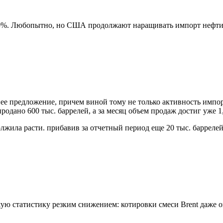
90%. Любопытно, но США продолжают наращивать импорт нефти: по
ее предложение, причем виной тому не только активность импо
родано 600 тыс. баррелей, а за месяц объем продаж достиг уже 1
ила расти. прибавив за отчетный период еще 20 тыс. баррелей 
ю статистику резким снижением: котировки смеси Brent даже оп