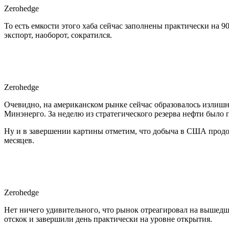
Zerohedge
То есть емкости этого хаба сейчас заполнены практически на 
экспорт, наоборот, сократился.
Zerohedge
Очевидно, на американском рынке сейчас образовалось излишн
Минэнерго. За неделю из стратегического резерва нефти было п
Ну и в завершении картины отметим, что добыча в США продолж
месяцев.
Zerohedge
Нет ничего удивительного, что рынок отреагировал на вышедшу
отскок и завершили день практически на уровне открытия.