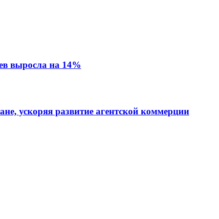
ев выросла на 14%
тане, ускоряя развитие агентской коммерции