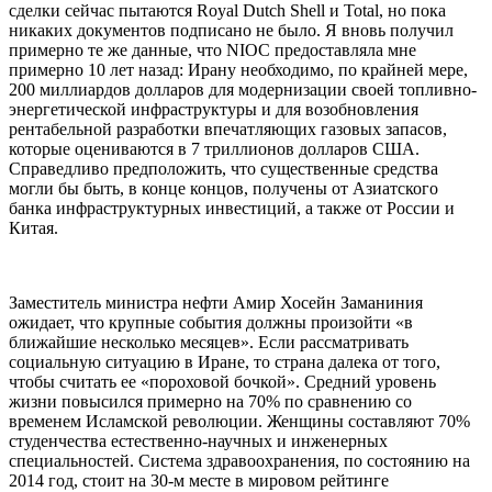
сделки сейчас пытаются Royal Dutch Shell и Total, но пока
никаких документов подписано не было. Я вновь получил
примерно те же данные, что NIOC предоставляла мне
примерно 10 лет назад: Ирану необходимо, по крайней мере,
200 миллиардов долларов для модернизации своей топливно-
энергетической инфраструктуры и для возобновления
рентабельной разработки впечатляющих газовых запасов,
которые оцениваются в 7 триллионов долларов США.
Справедливо предположить, что существенные средства
могли бы быть, в конце концов, получены от Азиатского
банка инфраструктурных инвестиций, а также от России и
Китая.
Заместитель министра нефти Амир Хосейн Заманиния
ожидает, что крупные события должны произойти «в
ближайшие несколько месяцев». Если рассматривать
социальную ситуацию в Иране, то страна далека от того,
чтобы считать ее «пороховой бочкой». Средний уровень
жизни повысился примерно на 70% по сравнению со
временем Исламской революции. Женщины составляют 70%
студенчества естественно-научных и инженерных
специальностей. Система здравоохранения, по состоянию на
2014 год, стоит на 30-м месте в мировом рейтинге