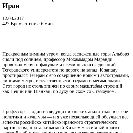
Иран
12.03.2017
427
Время чтения: 6 мин.
Прекрасным зимним утром, когда заснеженные горы Альборз
сияли под солнцем, профессор Мохаммадом Маранди
провожал меня от факультета всемирных исследований
Тегеранского университета по дороге на запад. К западу
простирался Тегеран с его совершенно новыми автострадами,
линиями метро, искусственными озерами и мегамоллами.
Этот город не столь эпичен по своим масштабам строений,
как Пекин или Шанхай; по духу он схож со Стамбулом.
Профессор — один из ведущих иранских аналитиков в сфере
политики и культуры — и я уже несколько дней обсуждал все
аспекты российско-китайско-иранского стратегического
партнерства, проталкиваемый Китаем массивный проект
евразийской интеграции и мириады вызовов, связанных с