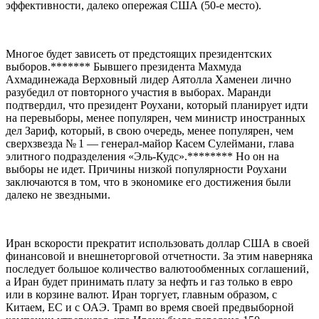
эффективности, далеко опережая США (50-е место).
Многое будет зависеть от предстоящих президентских
выборов.******* Бывшего президента Махмуда
Ахмадинежада Верховный лидер Аятолла Хаменеи лично
разубедил от повторного участия в выборах. Маранди
подтвердил, что президент Роухани, который планирует идти
на перевыборы, менее популярен, чем министр иностранных
дел Зариф, который, в свою очередь, менее популярен, чем
сверхзвезда № 1 — генерал-майор Касем Сулеймани, глава
элитного подразделения «Эль-Кудс».******** Но он на
выборы не идет. Причины низкой популярности Роухани
заключаются в том, что в экономике его достижения были
далеко не звездными.
Иран вскорости прекратит использовать доллар США в своей
финансовой и внешнеторговой отчетности. За этим наверняка
последует большое количество валютообменных соглашений,
а Иран будет принимать плату за нефть и газ только в евро
или в корзине валют. Иран торгует, главным образом, с
Китаем, ЕС и с ОАЭ. Трамп во время своей предвыборной