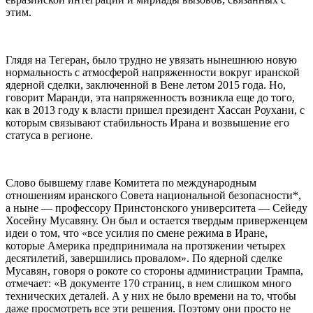
этим.
Глядя на Тегеран, было трудно не увязать нынешнюю новую
нормальность с атмосферой напряженности вокруг иранской
ядерной сделки, заключенной в Вене летом 2015 года. Но,
говорит Маранди, эта напряженность возникла еще до того,
как в 2013 году к власти пришел президент Хассан Роухани, с
которым связывают стабильность Ирана и возвышение его
статуса в регионе.
Слово бывшему главе Комитета по международным
отношениям иранского Совета национальной безопасности*,
а ныне — профессору Принстонского университета — Сейеду
Хосейну Мусавяну. Он был и остается твердым приверженцем
идеи о том, что «все усилия по смене режима в Иране,
которые Америка предпринимала на протяжении четырех
десятилетий, завершились провалом». По ядерной сделке
Мусавян, говоря о рокоте со стороны администрации Трампа,
отмечает: «В документе 170 страниц, в нем слишком много
технических деталей. А у них не было времени на то, чтобы
даже просмотреть все эти решения. Поэтому они просто не