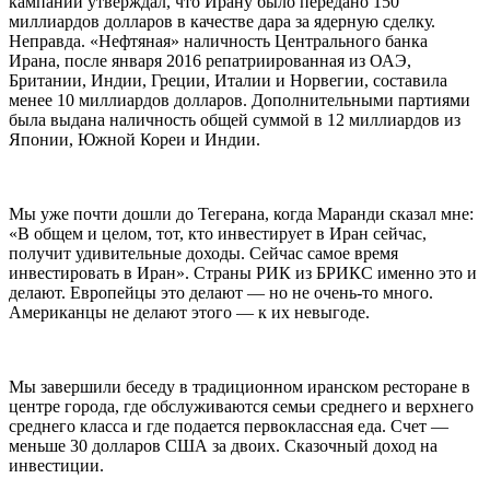
кампании утверждал, что Ирану было передано 150
миллиардов долларов в качестве дара за ядерную сделку.
Неправда. «Нефтяная» наличность Центрального банка
Ирана, после января 2016 репатриированная из ОАЭ,
Британии, Индии, Греции, Италии и Норвегии, составила
менее 10 миллиардов долларов. Дополнительными партиями
была выдана наличность общей суммой в 12 миллиардов из
Японии, Южной Кореи и Индии.
Мы уже почти дошли до Тегерана, когда Маранди сказал мне:
«В общем и целом, тот, кто инвестирует в Иран сейчас,
получит удивительные доходы. Сейчас самое время
инвестировать в Иран». Страны РИК из БРИКС именно это и
делают. Европейцы это делают — но не очень-то много.
Американцы не делают этого — к их невыгоде.
Мы завершили беседу в традиционном иранском ресторане в
центре города, где обслуживаются семьи среднего и верхнего
среднего класса и где подается первоклассная еда. Счет —
меньше 30 долларов США за двоих. Сказочный доход на
инвестиции.