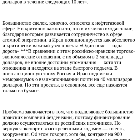
долларов в течение следующих 10 лет».
Большинство сделок, конечно, относятся к нефтегазовой
сфере. Но критично важно и то, что в их число входят такие,
благодаря которым развивается сотрудничество в сфере
атомной энергетики, а Иран позиционируется как абсолютно
и критически важный узел проекта «Один пояс — одна
дорога».***В сравнении с этим российско-иранские торгово-
экономические отношения, с их объемом в 2 миллиарда
долларов, не вполне достойны упоминания — хотя эти
отношения и находятся на этапе быстрого подъема. В
постсанкционную эпоху Россия и Иран подписали
меморандумов о взаимопонимании почти на 40 миллиардов
долларов. Но эти проекты, в основном, все еще находятся
только на бумаге.
Проблема заключается в том, что подавляющее большинство
иранских компаний безденежны, поэтому финансирование
должно осуществляться из российских источников. Но
вернулся экспорт с «засекреченными кодами» — то есть,
вооружения. Об этом говорит, хотя бы, контракт на 900
миллионов долларов на поставку оборонительных зенитно-