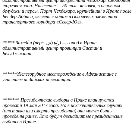
административный центр шахрестана Чехбехар. Свободная
торговая зона. Население — 50 тыс. человек, в основном
белуджи и персы. Порт Чехбехара, крупнейший в Иране после
Бендер-Аббаса, является одним из ключевых элементов
транспортного коридора «Север-Юг».
***** Захеда́н (перс. زاهدان‎) — город в Иране,
административный центр провинции Систан и
Белуджистан.
******Железорудное месторождение в Афганистане с
участием индийских инвестиций.
******* Президентские выборы в Иране планируется
провести 19 мая 2017 года. Но в исключительных случаях
(отставка или смерть президента) они могут быть
проведены ранее. Это будут двенадцатые президентские
выборы в Иране.