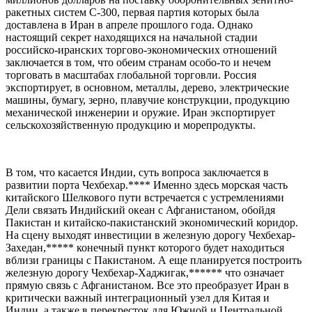
ракетных систем С-300, первая партия которых была
доставлена в Иран в апреле прошлого года. Однако
настоящий секрет находящихся на начальной стадии
российско-иранских торгово-экономических отношений
заключается в том, что обеим странам особо-то и нечем
торговать в масштабах глобальной торговли. Россия
экспортирует, в основном, металлы, дерево, электрические
машины, бумагу, зерно, плавучие конструкции, продукцию
механической инженерии и оружие. Иран экспортирует
сельскохозяйственную продукцию и морепродукты.
В том, что касается Индии, суть вопроса заключается в
развитии порта Чехбехар.**** Именно здесь морская часть
китайского Шелкового пути встречается с устремлениями
Дели связать Индийский океан с Афганистаном, обойдя
Пакистан и китайско-пакистанский экономический коридор.
На сцену выходят инвестиции в железную дорогу Чехбехар-
Захедан,***** конечный пункт которого будет находиться
вблизи границы с Пакистаном. А еще планируется построить
железную дорогу Чехбехар-Хаджигак,****** что означает
прямую связь с Афганистаном. Все это преобразует Иран в
критически важный интеграционный узел для Китая и
Индии, а также в перекресток для Южной и Центральной