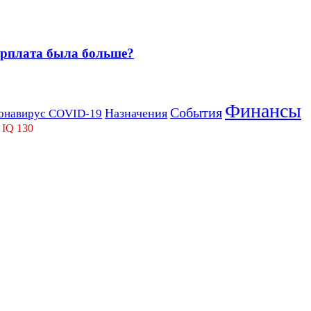
зарплата была больше?
Финансы
События
Назначения
онавирус COVID-19
 IQ 130