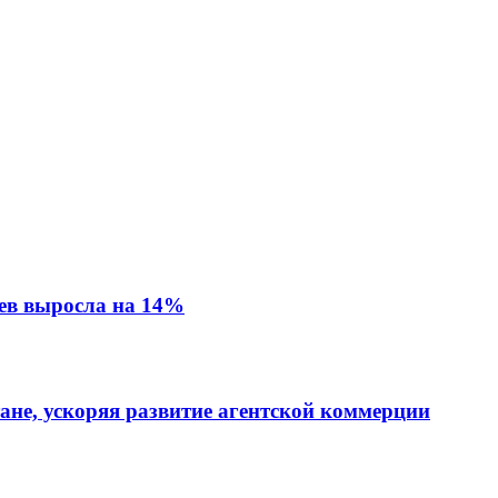
ев выросла на 14%
тане, ускоряя развитие агентской коммерции