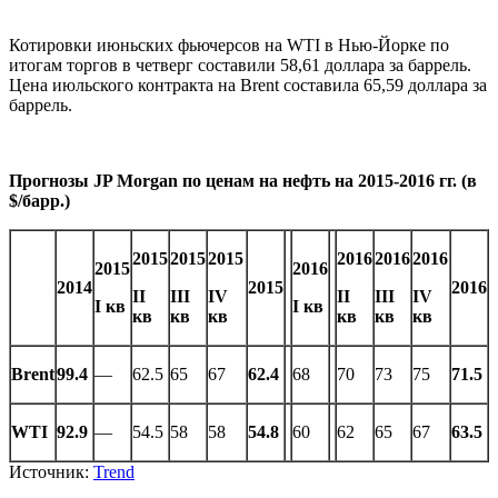
Котировки июньских фьючерсов на WTI в Нью-Йорке по
итогам торгов в четверг составили 58,61 доллара за баррель.
Цена июльского контракта на Brent составила 65,59 доллара за
баррель.
Прогнозы JP Morgan по ценам на нефть на 2015-2016 гг. (в
$/барр.)
2015
2015
2015
2016
2016
2016
2015
2016
2014
2015
2016
II
III
IV
II
III
IV
I кв
I кв
кв
кв
кв
кв
кв
кв
Brent
99.4
—
62.5
65
67
62.4
68
70
73
75
71.5
WTI
92.9
—
54.5
58
58
54.8
60
62
65
67
63.5
Источник:
Trend