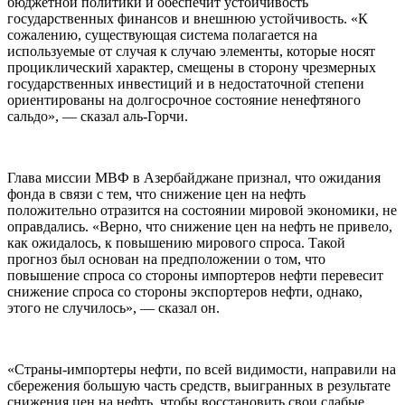
бюджетной политики и обеспечит устойчивость
государственных финансов и внешнюю устойчивость. «К
сожалению, существующая система полагается на
используемые от случая к случаю элементы, которые носят
проциклический характер, смещены в сторону чрезмерных
государственных инвестиций и в недостаточной степени
ориентированы на долгосрочное состояние ненефтяного
сальдо», — сказал аль-Горчи.
Глава миссии МВФ в Азербайджане признал, что ожидания
фонда в связи с тем, что снижение цен на нефть
положительно отразится на состоянии мировой экономики, не
оправдались. «Верно, что снижение цен на нефть не привело,
как ожидалось, к повышению мирового спроса. Такой
прогноз был основан на предположении о том, что
повышение спроса со стороны импортеров нефти перевесит
снижение спроса со стороны экспортеров нефти, однако,
этого не случилось», — сказал он.
«Страны-импортеры нефти, по всей видимости, направили на
сбережения большую часть средств, выигранных в результате
снижения цен на нефть, чтобы восстановить свои слабые