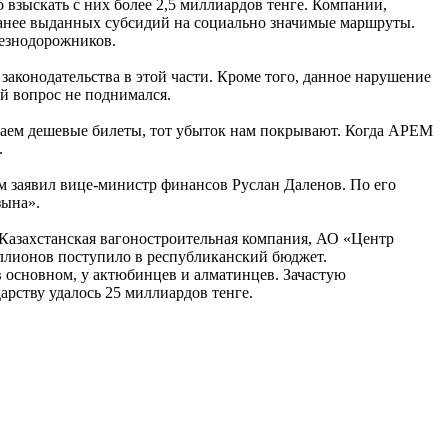
зыскать с них более 2,5 миллиардов тенге. Компании,
ранее выданных субсидий на социально значимые маршруты.
лезнодорожников.
аконодательства в этой части. Кроме того, данное нарушение
ой вопрос не поднимался.
аем дешевые билеты, тот убыток нам покрывают. Когда АРЕМ
.
м заявил вице-министр финансов Руслан Даленов. По его
зына».
Казахстанская вагоностроительная компания, АО «Центр
иллионов поступило в республиканский бюджет.
в основном, у актюбинцев и алматинцев. Зачастую
рству удалось 25 миллиардов тенге.