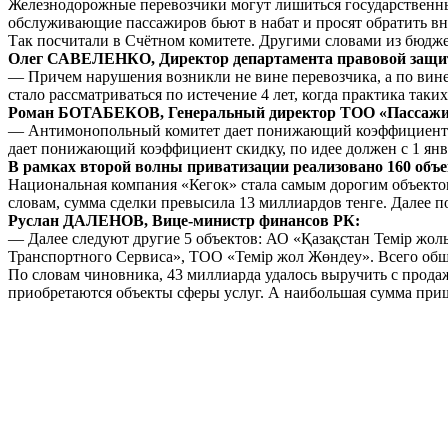
Железнодорожные перевозчики могут лишиться государственны
обслуживающие пассажиров бьют в набат и просят обратить вн
Так посчитали в Счётном комитете. Другими словами из бюдж
Олег САВЕЛЕНКО, Директор департамента правовой защи
— Причем нарушения возникли не вине перевозчика, а по вине 
стало рассматриваться по истечение 4 лет, когда практика та
Роман БОТАБЕКОВ, Генеральный директор ТОО «Пассажир
— Антимонопольный комитет дает понижающий коэффициент с
дает понижающий коэффициент скидку, по идее должен с 1 январ
В рамках второй волны приватизации реализовано 160 объе
Национальная компания «Кегок» стала самым дорогим объекто
словам, сумма сделки превысила 13 миллиардов тенге. Далее 
Руслан ДАЛЕНОВ, Вице-министр финансов РК:
— Далее следуют другие 5 объектов: АО «Қазақстан Темір жо
Транспортного Сервиса», ТОО «Темір жол Жөндеу». Всего общ
По словам чиновника, 43 миллиарда удалось выручить с прода
приобретаются объекты сферы услуг. А наибольшая сумма при