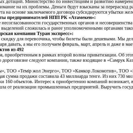
х дотаций. Министерство по инвестициям и развитию намерено в
имание на их проблемы. Деньги будут взысканы за перерасход 
ета на основе заключаемого договора субсидируются убытки же
ты предпринимателей НПП РК «Атамекен»:
несогласованности государственных органов и несовершенства з
ких выделений сложилась и ранее уполномоченными органами так
ская компания Туран экспресс»:
кидку для перевозчика, чтобы билеты были дешевыми. Мы дел
я давать, а мы его получаем февраль, март, апрель и даже в мае
ктов из 492
м, приобретенным в рамках второй волны приватизации. Об это
по дороговизне следуют компании, также входящие в «Самрук Ка
лы», ТОО «Темір жол Энерго», ТОО «Камкор Локомотив», ТОО «
ая сумма продажи составила 43 миллиарда тенге. Из них 730 м
жи 160 объектов. Интерес к приобретению компаний возникает, 
шла от реализации промышленных предприятий. Выручить госуда