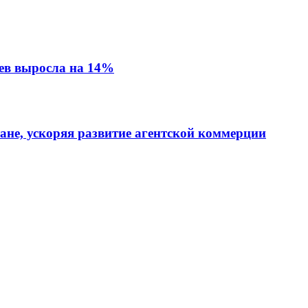
ев выросла на 14%
тане, ускоряя развитие агентской коммерции