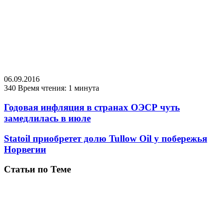
06.09.2016
340
Время чтения: 1 минута
Годовая инфляция в странах ОЭСР чуть
замедлилась в июле
Statoil приобретет долю Tullow Oil у побережья
Норвегии
Статьи по Теме