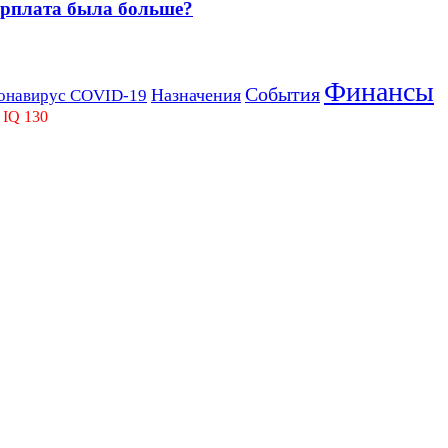
зарплата была больше?
Финансы
События
Назначения
онавирус COVID-19
 IQ 130