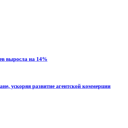
ев выросла на 14%
тане, ускоряя развитие агентской коммерции