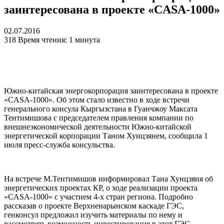
заинтересована в проекте «CASA-1000»
02.07.2016
318
Время чтения: 1 минута
Южно-китайская энергокорпорация заинтересована в проекте
«CASA-1000». Об этом стало известно в ходе встречи
генерального консула Кыргызстана в Гуанчжоу Максата
Тентимишова с председателем правления компании по
внешнеэкономической деятельности Южно-китайской
энергетической корпорации Таном Хунцзянем, сообщила 1
июля пресс-служба консульства.
На встрече М.Тентимишов информировал Тана Хунцзяня об
энергетических проектах КР, о ходе реализации проекта
«CASA-1000» с участием 4-х стран региона. Подробно
рассказав о проекте Верхненарынском каскаде ГЭС,
генконсул предложил изучить материалы по нему и
рассмотреть возможность инвестирования в этот ГЭС,