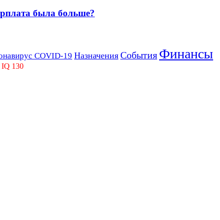
зарплата была больше?
Финансы
События
Назначения
онавирус COVID-19
 IQ 130