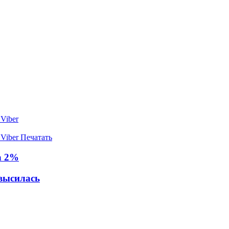
Viber
Viber
Печатать
а 2%
высилась