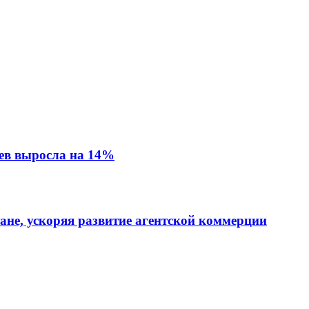
ев выросла на 14%
тане, ускоряя развитие агентской коммерции