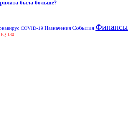
зарплата была больше?
Финансы
События
Назначения
онавирус COVID-19
 IQ 130