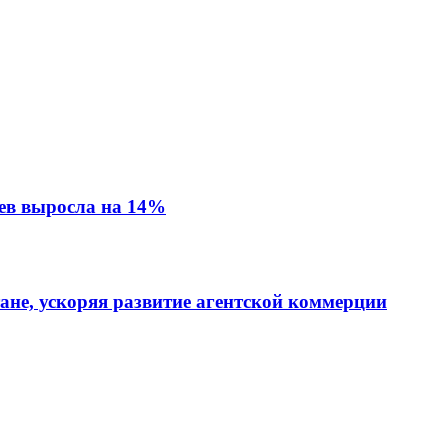
ев выросла на 14%
тане, ускоряя развитие агентской коммерции