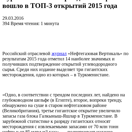
вошло в ТОП-3 открытий 2015 года
29.03.2016
394
Время чтения: 1 минута
Российский отраслевой
журнал
«Нефтегазовая Вертикаль» по
результатам 2015 года отметил 14 наиболее значимых и
получивших подтверждение открытий углеводородного
сырья. Среди них издание выделяет три гигантских
месторождения, одно из которых – в Туркменистане.
«Одно, в соответствии с трендом последних лет, найдено на
глубоководном шельфе (в Египте), второе, вопреки тренду,
обнаружено на суше в старом нефтегазовом районе
(Великобритания), третье гигантское открытие увеличило
запасы газа блока Галкыныш-Яшлар в Туркменистане. В
зарубежной статистике к разряду гигантских относят
месторождения с извлекаемыми запасами от 70 млн тонн
нефти и от 85 млрд м3 газа», — подчеркивает издание.