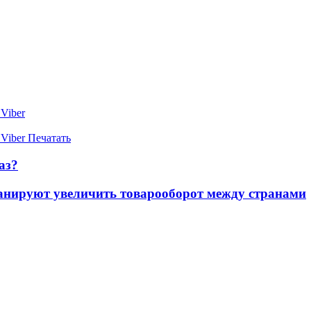
Viber
Viber
Печатать
аз?
ланируют увеличить товарооборот между странами