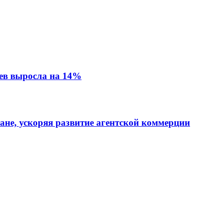
ев выросла на 14%
тане, ускоряя развитие агентской коммерции