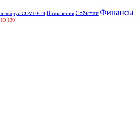
Финансы
События
Назначения
онавирус COVID-19
 IQ 130