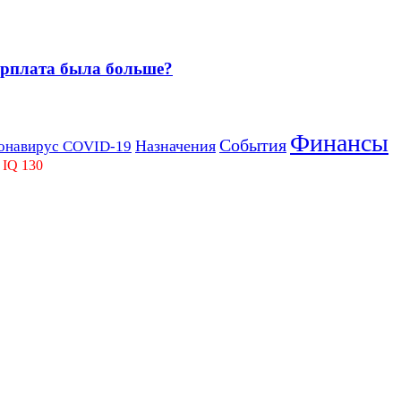
зарплата была больше?
Финансы
События
Назначения
онавирус COVID-19
 IQ 130