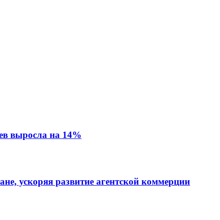
ев выросла на 14%
тане, ускоряя развитие агентской коммерции