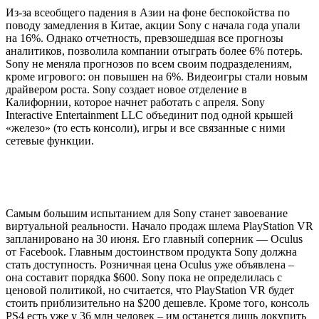
Из-за всеобщего падения в Азии на фоне беспокойства по
поводу замедления в Китае, акции Sony с начала года упали
на 16%. Однако отчетность, превзошедшая все прогнозы
аналитиков, позволила компании отыграть более 6% потерь.
Sony не меняла прогнозов по всем своим подразделениям,
кроме игрового: он повышен на 6%. Видеоигры стали новым
драйвером роста. Sony создает новое отделение в
Калифорнии, которое начнет работать с апреля. Sony
Interactive Entertainment LLC объединит под одной крышей
«железо» (то есть консоли), игры и все связанные с ними
сетевые функции.
Самым большим испытанием для Sony станет завоевание
виртуальной реальности. Начало продаж шлема PlayStation VR
запланировано на 30 июня. Его главный соперник — Oculus
от Facebook. Главным достоинством продукта Sony должна
стать доступность. Розничная цена Oculus уже объявлена –
она составит порядка $600. Sony пока не определилась с
ценовой политикой, но считается, что PlayStation VR будет
стоить приблизительно на $200 дешевле. Кроме того, консоль
PS4 есть уже у 36 млн человек – им останется лишь докупить