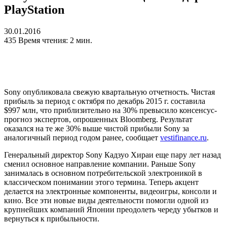
PlayStation
30.01.2016
435
Время чтения: 2 мин.
Sony опубликовала свежую квартальную отчетность. Чистая
прибыль за период с октября по декабрь 2015 г. составила
$997 млн, что приблизительно на 30% превысило консенсус-
прогноз экспертов, опрошенных Bloomberg. Результат
оказался на те же 30% выше чистой прибыли Sony за
аналогичный период годом ранее, сообщает
vestifinance.ru
.
Генеральный директор Sony Кадзуо Хираи еще пару лет назад
сменил основное направление компании. Раньше Sony
занималась в основном потребительской электроникой в
классическом понимании этого термина. Теперь акцент
делается на электронные компоненты, видеоигры, консоли и
кино. Все эти новые виды деятельности помогли одной из
крупнейших компаний Японии преодолеть череду убытков и
вернуться к прибыльности.