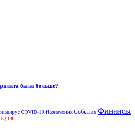
зарплата была больше?
Финансы
События
Назначения
онавирус COVID-19
 IQ 130