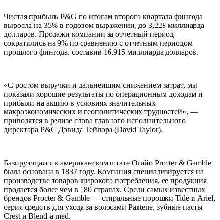
Чистая прибыль P&G по итогам второго квартала фингода
выросла на 35% в годовом выражении, до 3,228 миллиарда
долларов. Продажи компании за отчетный период
сократились на 9% по сравнению с отчетным периодом
прошлого фингода, составив 16,915 миллиарда долларов.
«С ростом выручки и дальнейшим снижением затрат, мы
показали хорошие результаты по операционным доходам и
прибыли на акцию в условиях значительных
макроэкономических и геополитических трудностей», —
приводятся в релизе слова главного исполнительного
директора P&G Дэвида Тейлора (David Taylor).
Базирующаяся в американском штате Огайо Procter & Gamble
была основана в 1837 году. Компания специализируется на
производстве товаров широкого потребления, ее продукция
продается более чем в 180 странах. Среди самых известных
брендов Procter & Gamble — стиральные порошки Tide и Ariel,
серия средств для ухода за волосами Pantene, зубные пасты
Crest и Blend-a-med.