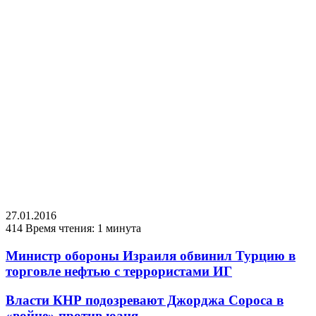
27.01.2016
414
Время чтения: 1 минута
Министр обороны Израиля обвинил Турцию в
торговле нефтью с террористами ИГ
Власти КНР подозревают Джорджа Сороса в
«войне» против юаня