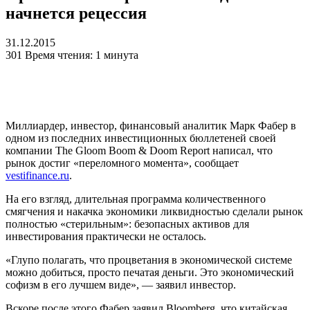
начнется рецессия
31.12.2015
301
Время чтения: 1 минута
Миллиардер, инвестор, финансовый аналитик Марк Фабер в
одном из последних инвестиционных бюллетеней своей
компании The Gloom Boom & Doom Report написал, что
рынок достиг «переломного момента», сообщает
vestifinance.ru
.
На его взгляд, длительная программа количественного
смягчения и накачка экономики ликвидностью сделали рынок
полностью «стерильным»: безопасных активов для
инвестирования практически не осталось.
«Глупо полагать, что процветания в экономической системе
можно добиться, просто печатая деньги. Это экономический
софизм в его лучшем виде», — заявил инвестор.
Вскоре после этого Фабер заявил Bloomberg, что китайская