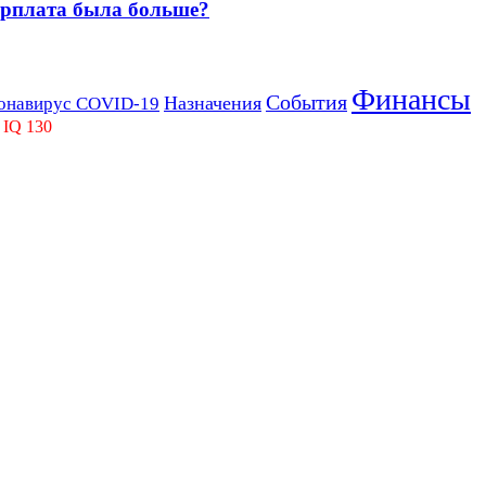
зарплата была больше?
Финансы
События
Назначения
онавирус COVID-19
 IQ 130