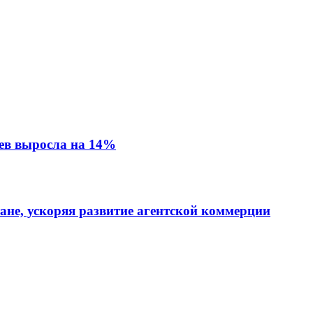
ев выросла на 14%
тане, ускоряя развитие агентской коммерции