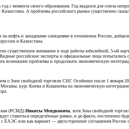
год с момента своего образования. Год выдался для союза непрос
 Казахстана. А проблемы российского рынка существенно сказал
 на нефть и западными санкциями в отношении России, добавля
оруссии и Казахстана.
ено существенное внимание в ходе работы юбилейной, 5-ой на
Видные российские эксперты и официальные лица попытались отв
шать возникшие проблемы и продолжать экономическую интегра
ором о Зоне свободной торговли СНГ. Особенно после 1 января 20
 Москвы, курс Киева и Кишинева на экономическую интеграцию 
ора.
делам (РСМД)
Никиты Мендковича
, хотя Зона свободной торгов
будут ставиться определённые рамки, и де-факто, постепенно бу
и с ЕАЭС или как вариант — двухсторонние соглашения России 