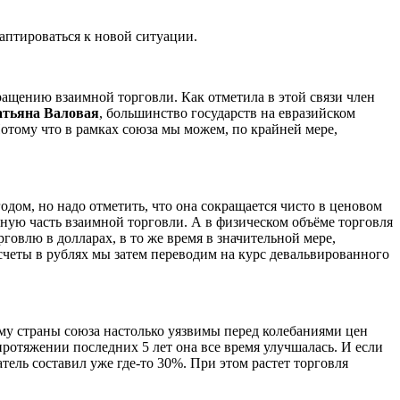
аптироваться к новой ситуации.
щению взаимной торговли. Как отметила в этой связи член
атьяна Валовая
, большинство государств на евразийском
Потому что в рамках союза мы можем, по крайней мере,
дом, но надо отметить, что она сокращается чисто в ценовом
нную часть взаимной торговли. А в физическом объёме торговля
овлю в долларах, в то же время в значительной мере,
счеты в рублях мы затем переводим на курс девальвированного
му страны союза настолько уязвимы перед колебаниями цен
протяжении последних 5 лет она все время улучшалась. И если
ель составил уже где-то 30%. При этом растет торговля