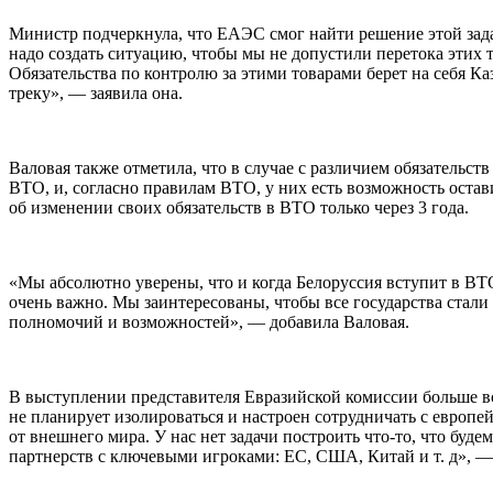
Министр подчеркнула, что ЕАЭС смог найти решение этой задачи
надо создать ситуацию, чтобы мы не допустили перетока этих 
Обязательства по контролю за этими товарами берет на себя Ка
треку», — заявила она.
Валовая также отметила, что в случае с различием обязатель
ВТО, и, согласно правилам ВТО, у них есть возможность остави
об изменении своих обязательств в ВТО только через 3 года.
«Мы абсолютно уверены, что и когда Белоруссия вступит в ВТО,
очень важно. Мы заинтересованы, чтобы все государства стали 
полномочий и возможностей», — добавила Валовая.
В выступлении представителя Евразийской комиссии больше в
не планирует изолироваться и настроен сотрудничать с европе
от внешнего мира. У нас нет задачи построить что-то, что буд
партнерств с ключевыми игроками: ЕС, США, Китай и т. д», —