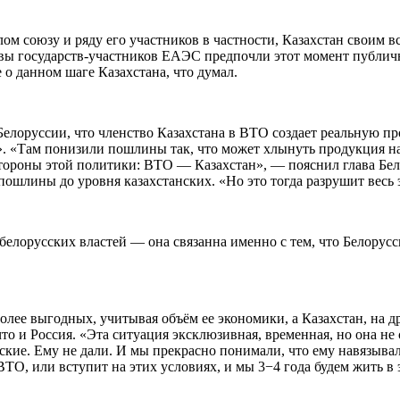
елом союзу и ряду его участников в частности, Казахстан своим
авы государств-участников ЕАЭС предпочли этот момент публич
 о данном шаге Казахстана, что думал.
 Белоруссии, что членство Казахстана в ВТО создает реальную 
ан». «Там понизили пошлины так, что может хлынуть продукция
ороны этой политики: ВТО — Казахстан», — пояснил глава Бело
пошлины до уровня казахстанских. «Но это тогда разрушит весь
белорусских властей — она связанна именно с тем, что Белорус
олее выгодных, учитывая объём ее экономики, а Казахстан, на д
что и Россия. «Эта ситуация эксклюзивная, временная, но она не 
йские. Ему не дали. И мы прекрасно понимали, что ему навязыва
ТО, или вступит на этих условиях, и мы 3−4 года будем жить в 