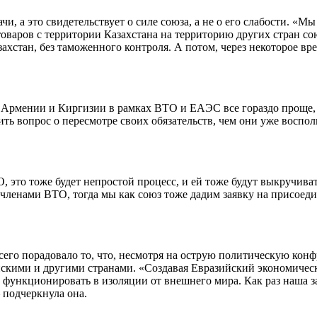
, а это свидетельствует о силе союза, а не о его слабости. «Мы
товаров с территории Казахстана на территорию других стран со
захстан, без таможенного контроля. А потом, через некоторое в
ств Армении и Киргизии в рамках ВТО и ЕАЭС все гораздо проще
ть вопрос о пересмотре своих обязательств, чем они уже воспол
 это тоже будет непростой процесс, и ей тоже будут выкручивать
членами ВТО, тогда мы как союз тоже дадим заявку на присоедин
сего порадовало то, что, несмотря на острую политическую ко
йскими и другими странами. «Создавая Евразийский экономическ
ем функционировать в изоляции от внешнего мира. Как раз наша з
 подчеркнула она.