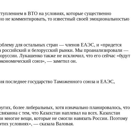
 вступлением в ВТО на условиях, которые существенно
но не комментировать, то известный своей эмоциональностью
проблему для остальных стран — членов ЕАЭС, и «придется
 на российский и белорусский рынки. Мы проанализировали —
руссии. Лукашенко также не исключил, что его сейчас «будут
 экономический союз», — заметил он.
сия последнее государство Таможенного союза и ЕАЭС,
ругих, более либеральных, хотя изначально планировалось, что
связанна с тем, что Казахстан наплевал на всех. Казахстан
ли многие вещи, которые не смогли навязать России. Поэтому
этих условиях», — сказала Валовая.