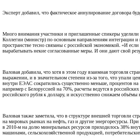
Эксперт добавил, что фактическое аннулирование договора буд
Много внимания участники и приглашенные спикеры уделили в
Коллегии (министр) по основным направлениям интеграции и
пространстве тесно связаны с российской экономикой. «И если 
вырабатывать некие согласованные меры. И они дают свой резу
Валовая добавила, что хотя в этом году взаимная торговля ст
выражении, и в значительном степени из-за того, что упали ц
внутри ЕЭАС сократились существенно меньше, процентов на 10
например с Белоруссией на 70%, расчеты ведутся в российских
российского рубля к доллару, и искусственно снижаем объёмы 
Валовая также заметила, что в структуре внешней торговли с
на мировых рынках на нефть, газ и другие энергоресурсы. При 
в 2010-м на долю минеральных ресурсов приходилось 38% внут
машинами, сельскохозяйственной продукцией, потребительски