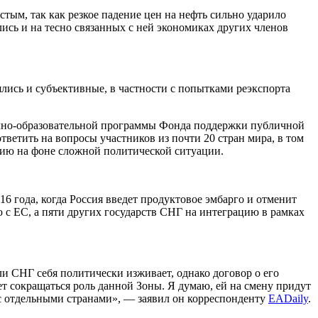
тым, так как резкое падение цен на нефть сильно ударило
ись и на тесно связанных с ней экономиках других членов
лись и субъективные, в частности с попытками реэкспорта
учно-образовательной программы Фонда поддержки публичной
етить на вопросы участников из почти 20 стран мира, в том
цию на фоне сложной политической ситуации.
16 года, когда Россия введет продуктовое эмбарго и отменит
с ЕС, а пяти других государств СНГ на интеграцию в рамках
ли СНГ себя политически изживает, однако договор о его
дет сокращаться роль данной Зоны. Я думаю, ей на смену придут
с отдельными странами», — заявил он корреспонденту
EADaily
.