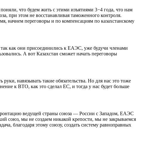
 поняли, что будем жить с этими изъятиями 3−4 года, что нам
юза, при этом не восстанавливая таможенного контроля.
ремя, начнем переговоры и по компенсациям по казахстанскому
, так как они присоединились к ЕАЭС, уже будучи членами
ьзовались. А вот Казахстан сможет начать переговоры
 руки, навязывать такие обязательства. Но для нас это тоже
ение к ВТО, как это сделал ЕС, и тогда у нас будет больше
нфронтацию ведущей страны союза — России с Западом, ЕАЭС
ий союз, мы не создаем никакой крепости, мы не закрываемся
адача, благодаря этому союзу, создать систему равноправных