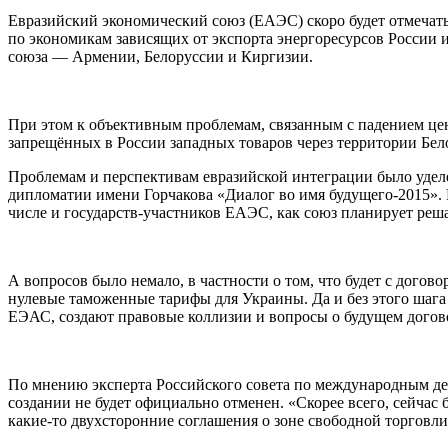
Евразийский экономический союз (ЕАЭС) скоро будет отмечать 
по экономикам зависящих от экспорта энергоресурсов России и
союза — Армении, Белоруссии и Киргизии.
При этом к объективным проблемам, связанным с падением цен
запрещённых в России западных товаров через территории Бел
Проблемам и перспективам евразийской интеграции было удел
дипломатии имени Горчакова «Диалог во имя будущего-2015». 
числе и государств-участников ЕАЭС, как союз планирует ре
А вопросов было немало, в частности о том, что будет с догов
нулевые таможенные тарифы для Украины. Да и без этого шага
ЕЭАС, создают правовые коллизии и вопросы о будущем догов
По мнению эксперта Российского совета по международным 
создании не будет официально отменен. «Скорее всего, сейчас 
какие-то двухсторонние соглашения о зоне свободной торговл