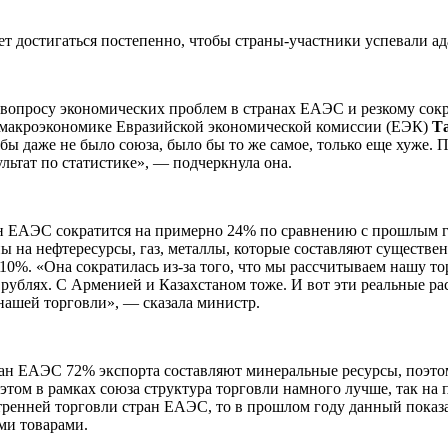
ет достигаться постепенно, чтобы страны-участники успевали ад
опросу экономических проблем в странах ЕАЭС и резкому сокра
 макроэкономике Евразийской экономической комиссии (ЕЭК)
Т
бы даже не было союза, было бы то же самое, только еще хуже. 
льтат по статистике», — подчеркнула она.
ран ЕАЭС сократится на примерно 24% по сравнению с прошлым го
ены на нефтересурсы, газ, металлы, которые составляют существе
%. «Она сократилась из-за того, что мы рассчитываем нашу торг
 рублях. С Арменией и Казахстаном тоже. И вот эти реальные ра
нашей торговли», — сказала министр.
тран ЕАЭС 72% экспорта составляют минеральные ресурсы, поэто
этом в рамках союза структура торговли намного лучше, так на 
ренней торговли стран ЕАЭС, то в прошлом году данный показат
ми товарами.