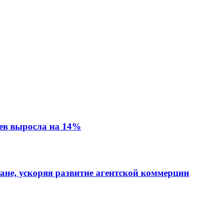
ев выросла на 14%
тане, ускоряя развитие агентской коммерции