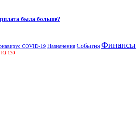
зарплата была больше?
Финансы
События
Назначения
онавирус COVID-19
 IQ 130